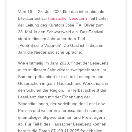
Vom 16. – 25. Juli 2024 lädt das internationale
Literaturfestival
Hausacher LeseLenz
Teil I unter
der Leitung des Kurators José F.A. Oliver zum
28. Mal in den Schwarzwald ein. Das Festival
steht in diesem Jahr unter dem Titel
„Poet(h)ische Visionen“. Zu Gast ist in diesem
Jahr die Niederländische Sprache.
Wie erstmalig im Jahr 2023, findet der LeseLenz
auch in diesem Jahr wieder zweigeteilt statt. Im
Sommer präsentiert er sich mit Lesungen und
Gesprächen in ganz Hausach und Workshops in
den Schulen der Region. Im Herbst schließt der
LeseLenz dann mit der Ernennung der
Stipendiat:innen, der Verleihung des LeseLenz
Preises und weiteren interessanten Lesungen
ehemalieger Stipendiat:innen und Preisträgern
ab.
Für Teil II des Hausacher LeseLenz können
bereits die Daten 07.-09.11.2025 freigehalten