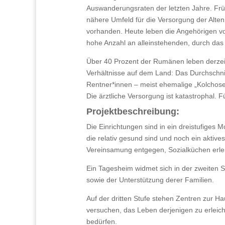
Auswanderungsraten der letzten Jahre. Frü
nähere Umfeld für die Versorgung der Alten
vorhanden. Heute leben die Angehörigen von
hohe Anzahl an alleinstehenden, durch das 
Über 40 Prozent der Rumänen leben derzeit
Verhältnisse auf dem Land: Das Durchschnit
Rentner*innen – meist ehemalige „Kolchose
Die ärztliche Versorgung ist katastrophal. F
Projektbeschreibung:
Die Einrichtungen sind in ein dreistufiges M
die relativ gesund sind und noch ein aktiv
Vereinsamung entgegen, Sozialküchen erleic
Ein Tagesheim widmet sich in der zweiten S
sowie der Unterstützung derer Familien.
Auf der dritten Stufe stehen Zentren zur 
versuchen, das Leben derjenigen zu erleich
bedürfen.