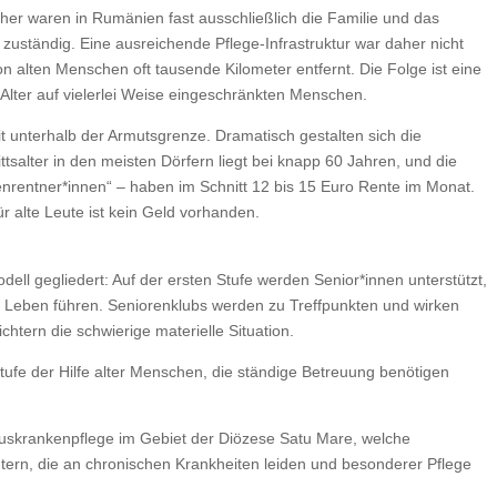
her waren in Rumänien fast ausschließlich die Familie und das
 zuständig. Eine ausreichende Pflege-Infrastruktur war daher nicht
 alten Menschen oft tausende Kilometer entfernt. Die Folge ist eine
Alter auf vielerlei Weise eingeschränkten Menschen.
 unterhalb der Armutsgrenze. Dramatisch gestalten sich die
tsalter in den meisten Dörfern liegt bei knapp 60 Jahren, und die
nrentner*innen“ – haben im Schnitt 12 bis 15 Euro Rente im Monat.
ür alte Leute ist kein Geld vorhanden.
odell gegliedert: Auf der ersten Stufe werden Senior*innen unterstützt,
es Leben führen. Seniorenklubs werden zu Treffpunkten und wirken
htern die schwierige materielle Situation.
tufe der Hilfe alter Menschen, die ständige Betreuung benötigen
Hauskrankenpflege im Gebiet der Diözese Satu Mare, welche
tern, die an chronischen Krankheiten leiden und besonderer Pflege