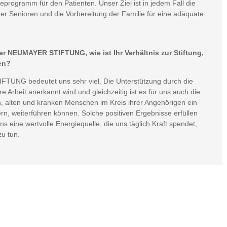
geprogramm für den Patienten. Unser Ziel ist in jedem Fall die
er Senioren und die Vorbereitung der Familie für eine adäquate
er NEUMAYER STIFTUNG, wie ist Ihr Verhältnis zur Stiftung,
en?
TUNG bedeutet uns sehr viel. Die Unterstützung durch die
re Arbeit anerkannt wird und gleichzeitig ist es für uns auch die
n, alten und kranken Menschen im Kreis ihrer Angehörigen ein
, weiterführen können. Solche positiven Ergebnisse erfüllen
ns eine wertvolle Energiequelle, die uns täglich Kraft spendet,
zu tun.