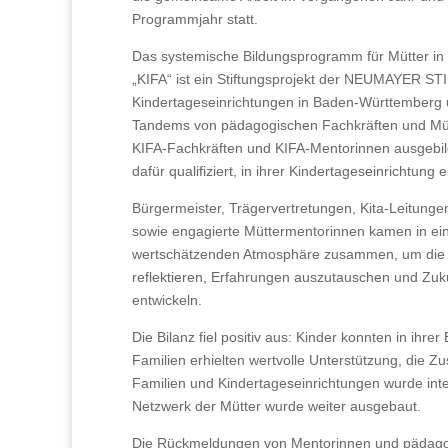
Programmjahr statt.
Das systemische Bildungsprogramm für Mütter in
„KIFA“ ist ein Stiftungsprojekt der NEUMAYER ST
Kindertageseinrichtungen in Baden-Württemberg
Tandems von pädagogischen Fachkräften und Mü
KIFA-Fachkräften und KIFA-Mentorinnen ausgebi
dafür qualifiziert, in ihrer Kindertageseinrichtung 
Bürgermeister, Trägervertretungen, Kita-Leitung
sowie engagierte Müttermentorinnen kamen in ei
wertschätzenden Atmosphäre zusammen, um die ge
reflektieren, Erfahrungen auszutauschen und Zuk
entwickeln.
Die Bilanz fiel positiv aus: Kinder konnten in ihre
Familien erhielten wertvolle Unterstützung, die 
Familien und Kindertageseinrichtungen wurde inte
Netzwerk der Mütter wurde weiter ausgebaut.
Die Rückmeldungen von Mentorinnen und pädag