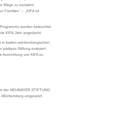
neue Wege zu sozialem
n Familien“ – „KIFA ist
 Programms wurden beleuchtet
de KIFA-Jahr angedacht.
it in baden-württembergischen
r pädquis-Stiftung evaluiert.
ige Ausrichtung von KIFA zu
rojekt der NEUMAYER STIFTUNG
en-Württemberg umgesetzt.