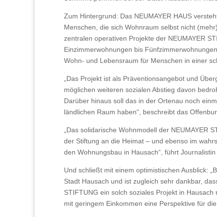
Zum Hintergrund: Das NEUMAYER HAUS versteht si
Menschen, die sich Wohnraum selbst nicht (mehr) 
zentralen operativen Projekte der NEUMAYER ST
Einzimmerwohnungen bis Fünfzimmerwohnungen) e
Wohn- und Lebensraum für Menschen in einer sch
„Das Projekt ist als Präventionsangebot und Überg
möglichen weiteren sozialen Abstieg davon bedro
Darüber hinaus soll das in der Ortenau noch einm
ländlichen Raum haben“, beschreibt das Offenb
„Das solidarische Wohnmodell der NEUMAYER ST
der Stiftung an die Heimat – und ebenso im wahrs
den Wohnungsbau in Hausach“, führt Journalistin
Und schließt mit einem optimistischen Ausblick: „B
Stadt Hausach und ist zugleich sehr dankbar, 
STIFTUNG ein solch soziales Projekt in Hausach 
mit geringem Einkommen eine Perspektive für di