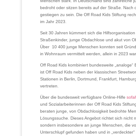
Menschen stark. In Deutschland sind zahlreiche 
bedroht oder sitzen bereits auf der Straße. Nach
gestiegen zu sein. Die Off Road Kids Stiftung re
im Jahr 2023.
Seit 30 Jahren kümmert sich die Hilfsorganisatio
Straßenkinder, junge Obdachlose und akut von O
Über 10 400 junge Menschen konnten seit Gründ
in Wohnraum vermittelt werden, allein in 2023 w
Off Road Kids kombiniert bundesweite „analoge“ Be
ist Off Road Kids neben der klassischen Streetw
Stationen in Berlin, Dortmund, Frankfurt, Hambur
vertreten.
Über die bundesweit verfügbare Online-Hilfe
sofa
und Sozialarbeiterinnen der Off Road Kids Stiftun
beraten junge, von Obdachlosigkeit bedrohte Mens
Lösungssuche. Dieses Angebot richtet sich nicht 
sondern insbesondere an junge Menschen, die v
Unterschlupf gefunden haben und in „verdeckter“ 