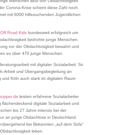
junge Menschen akut von Obdachlosigkeit
 der Corona-Krise scheint diese Zahl noch
chnet mit 6000 hilfesuchenden Jugendlichen
n
Off Road Kids
bundesweit erfolgreich um
bdachlosigkeit bedrohte junge Menschen.
ung vor der Obdachlosigkeit bewahrt und
aren es über 470 junge Menschen.
ratungsarbeit mit digitaler Sozialarbeit: So
ork-Arbeit und Übergangsbegleitung an
g und Köln auch stark im digitalen Raum
hopper.de
leisten erfahrene Sozialarbeiter
g flächendeckend digitale Sozialarbeit und
chen bis 27 Jahre intensiv bei der
nur an junge Obdachlose in Deutschland,
orübergehend bei Bekannten „auf dem Sofa“
Obdachlosigkeit leben.